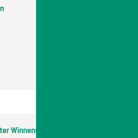
en
OpenStreetMap
Fahrplanauskunft
lter Winnenden