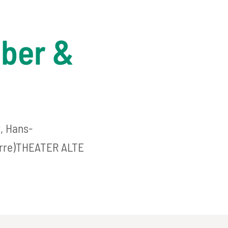
ber &
r, Hans-
arre)THEATER ALTE