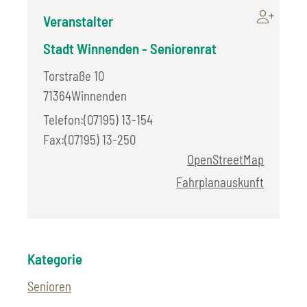
Veranstalter
Stadt Winnenden - Seniorenrat
Torstraße 10
71364
Winnenden
Telefon
(0
71
95) 13-1
54
Fax
(0
71
95) 13-2
50
OpenStreetMap
Fahrplanauskunft
Kategorie
Senioren