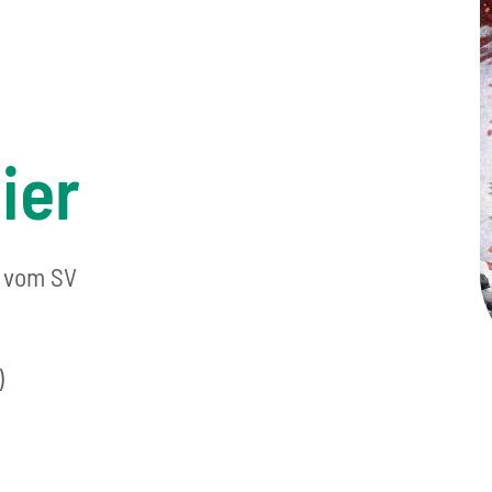
ier
m vom SV
)