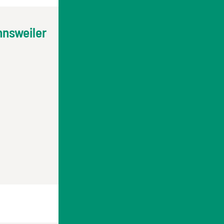
nsweiler
OpenStreetMap
Fahrplanauskunft