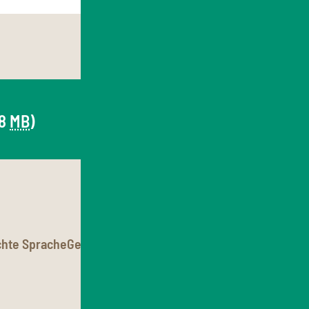
,8
MB
)
chte Sprache
Gebärdensprache
Cookie-Einstellungen