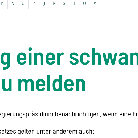
M
N
O
P
Q
R
S
T
U
V
g einer schwa
au melden
gierungspräsidium benachrichtigen, wenn eine Frau
setzes gelten unter anderem auch: