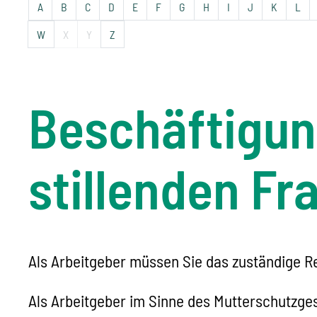
A
B
C
D
E
F
G
H
I
J
K
L
W
X
Y
Z
Beschäftigun
stillenden Fr
Als Arbeitgeber müssen Sie das zuständige Re
Als Arbeitgeber im Sinne des Mutterschutzge