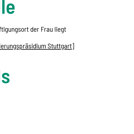
le
igungsort der Frau liegt
ierungspräsidium Stuttgart]
ls