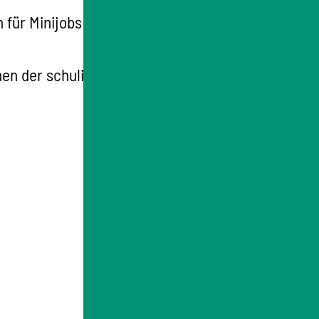
 für Minijobs)
,
men der schulischen Ausbildung oder des