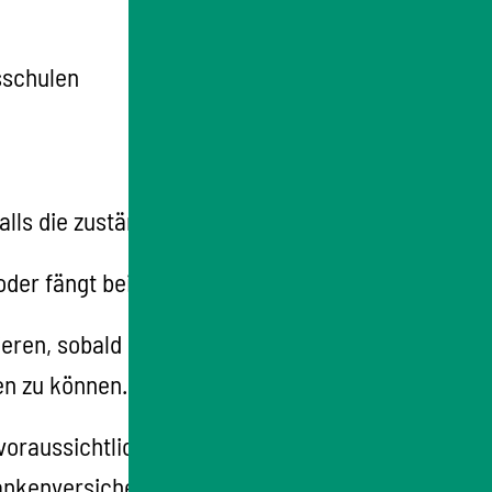
sschulen
lls die zuständige Stelle informieren.
oder fängt bei Ihnen neu an.
ieren, sobald sie von der Schwangerschaft
en zu können.
voraussichtlichen Tag der Entbindung
rankenversicherung nicht übernimmt.