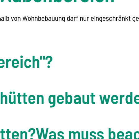
alb von Wohnbebauung darf nur eingeschränkt ge
ereich"?
rhütten gebaut werd
tten?
Was muss beac