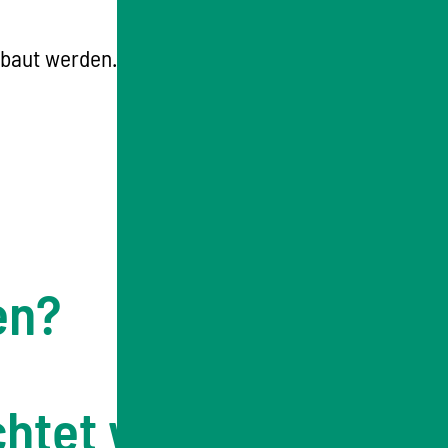
baut werden. In unserem FAQ geben wir
en?
htet werden?