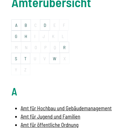
Ämterübersicht
A
B
C
D
E
F
G
H
I
J
K
L
M
N
O
P
Q
R
S
T
U
V
W
X
Y
Z
A
Amt für Hochbau und Gebäudemanagement
Amt für Jugend und Familien
Amt für öffentliche Ordnung