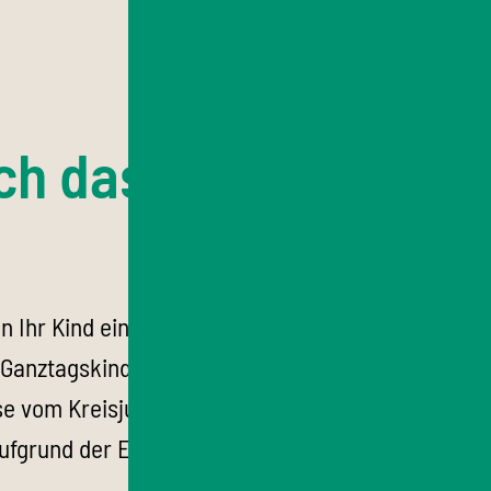
ch das
 Ihr Kind eine Kinderkrippe,
 Ganztagskindergartengruppe besucht. Die
eise vom Kreisjugendamt übernommen werden,
 aufgrund der Erwerbsfähigkeit / Schulbesuchs