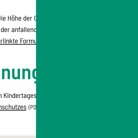
ie Höhe der Gebühr wird durch die
 der anfallenden Gebühren kann ein SEPA-
erlinkte Formular
.
(PDF | 1,4
MB
)
dnung
 Kindertageseinrichtung und Eltern fest. Für
enschutzes
zur Kenntnis nehmen.
(PDF | 88
KB
)