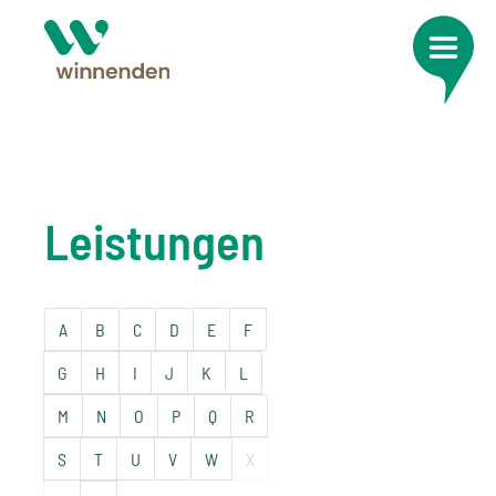
Leistungen
A
B
C
D
E
F
G
H
I
J
K
L
M
N
O
P
Q
R
S
T
U
V
W
X