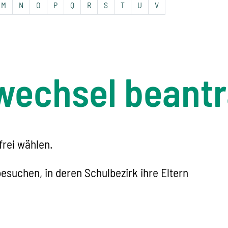
M
N
O
P
Q
R
S
T
U
V
wechsel beant
frei wählen.
esuchen, in deren Schulbezirk ihre Eltern