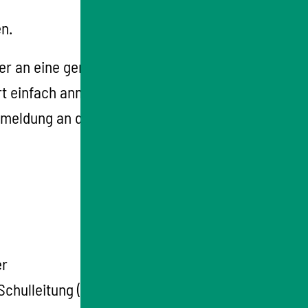
n.
r an eine genehmigte Privatschule, die eine
rt einfach anmelden. Zusätzlich müssen Sie
nmeldung an der Gemeinschaftsschule oder
er
Schulleitung (die Stamm-Grundschule gibt