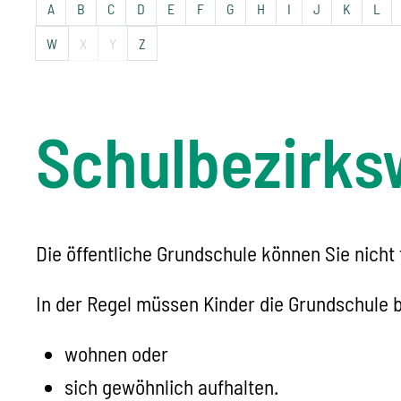
A
B
C
D
E
F
G
H
I
J
K
L
W
X
Y
Z
Schulbezirks
Die öffentliche Grundschule können Sie nicht 
In der Regel müssen Kinder die Grundschule b
wohnen oder
sich gewöhnlich aufhalten.