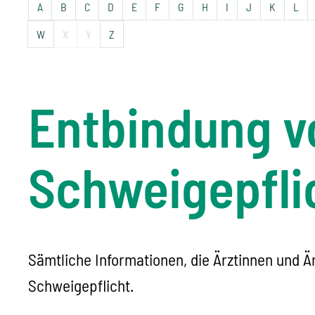
A
B
C
D
E
F
G
H
I
J
K
L
W
X
Y
Z
Entbindung vo
Schweigepfli
Sämtliche Informationen, die Ärztinnen und Ä
Schweigepflicht.