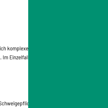
htlich komplexe Themen. Vor diesem
Im Einzelfall kann es angezeigt sein,
 Schweigepflicht. Möglicherweise hat auch