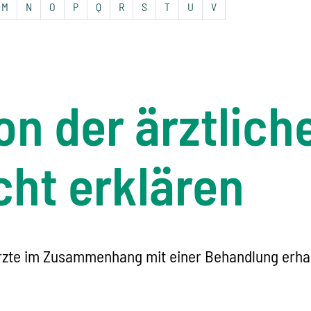
M
N
O
P
Q
R
S
T
U
V
n der ärztlich
cht erklären
rzte im Zusammenhang mit einer Behandlung erhalt