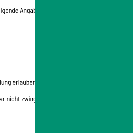
folgende Angaben:
lung erlauben.
ar nicht zwingend, dürfte jedoch