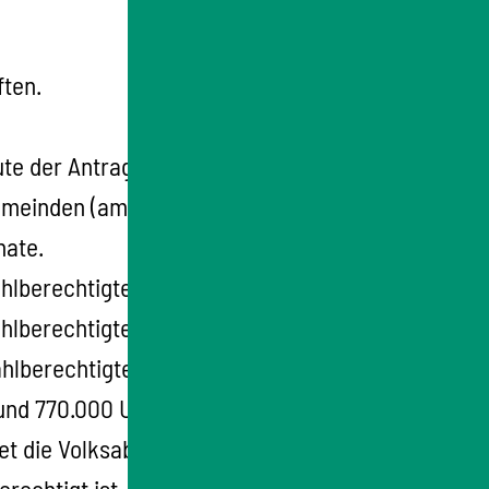
ften.
te der Antragsteller oder Personen, die von
Gemeinden (amtliche Sammlung) durchgeführt.
nate.
lberechtigten gestellt werden. Maßgeblich
ahlberechtigten bei der letzten Landtagswahl
lberechtigten ist die Anzahl der
nd 770.000 Unterschriften erforderlich.
et die Volksabstimmung statt. Die
erechtigt ist, wer am Abstimmungstag zum