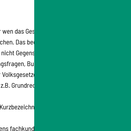
wen das Gesetz gelten soll.
hen. Das bedeutet vor allem:
f nicht Gegenstände der Bundesgesetzgebung
ngsfragen, Bundeswehreinsätze)
r Volksgesetzgebung ausgeschlossen.
 z.B. Grundrechten und dem
 Kurzbezeichnung enthalten. Denn die
tens fachkundige Hilfe und Beratung. Wenden