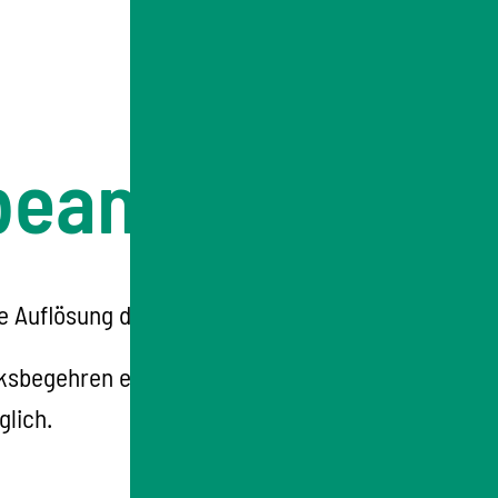
beantragen
e Auflösung des Landtags sein.
sbegehren einleiten (Zulassungsverfahren).
glich.