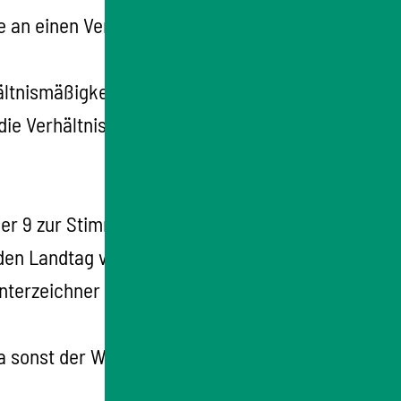
 an einen Verband, der oder die in
ältnismäßigkeitsprüfung vor Erlass neuer
e Verhältnismäßigkeitsprüfung ist in die
der 9 zur Stimmordnung verwenden. Die
d, den Landtag von Baden-Württemberg zu
terzeichner und Unterzeichnerinnen die
a sonst der Wille der Unterschreibenden