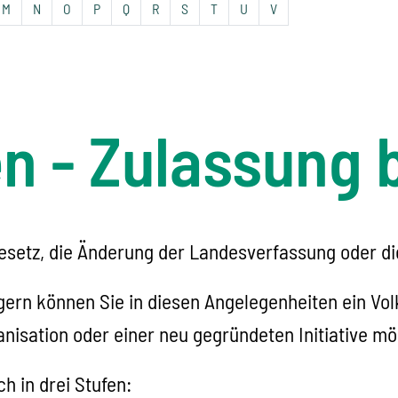
M
N
O
P
Q
R
S
T
U
V
n - Zulassung 
setz, die Änderung der Landesverfassung oder di
n können Sie in diesen Angelegenheiten ein Volk
anisation oder einer neu gegründeten Initiative mö
h in drei Stufen: