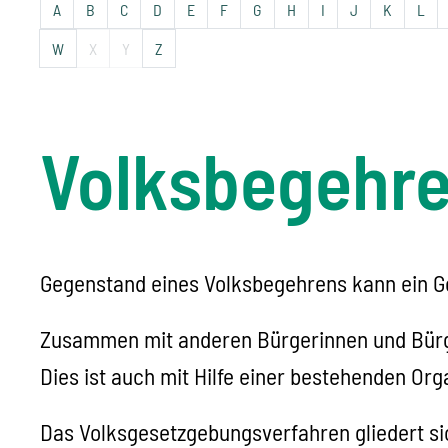
A
B
C
D
E
F
G
H
I
J
K
L
W
X
Y
Z
Volksbegehre
Gegenstand eines Volksbegehrens kann ein Ge
Zusammen mit anderen Bürgerinnen und Bürger
Dies ist auch mit Hilfe einer bestehenden Org
Das Volksgesetzgebungsverfahren gliedert sic