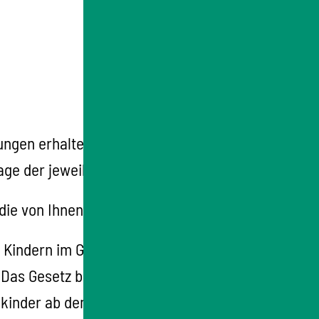
gen erhalten Sie bei den jeweiligen,
ge der jeweiligen Schule.
 die von Ihnen benötigte Betreuung anbietet.
 Kindern im Grundschulalter
 Das Gesetz beinhaltet die stufenweise
lkinder ab dem Schuljahr 2026/2027.