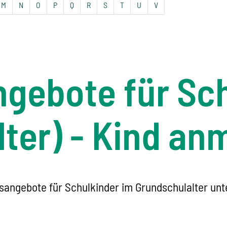
M
N
O
P
Q
R
S
T
U
V
gebote für Sch
lter) - Kind an
angebote für Schulkinder im Grundschulalter unte