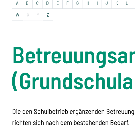
A
B
C
D
E
F
G
H
I
J
K
L
W
X
Y
Z
Betreuungsan
(Grundschula
Die den Schulbetrieb ergänzenden Betreuungs
richten sich nach dem bestehenden Bedarf.