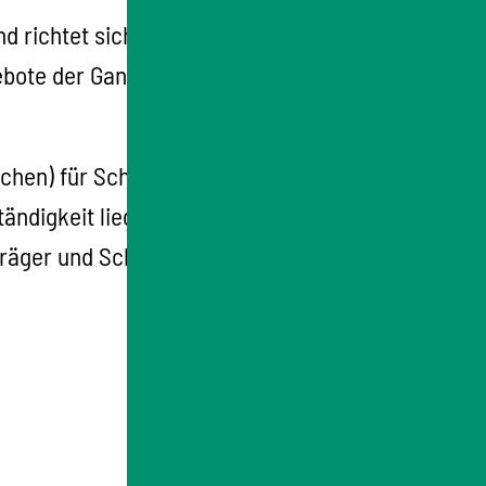
d richtet sich gegen den örtlich zuständigen
ngebote der Ganztagsgrundschulen,
chen) für Schulkinder ergänzen den
ändigkeit liegt beim jeweiligen Träger,
ger und Schule gestellt ist.