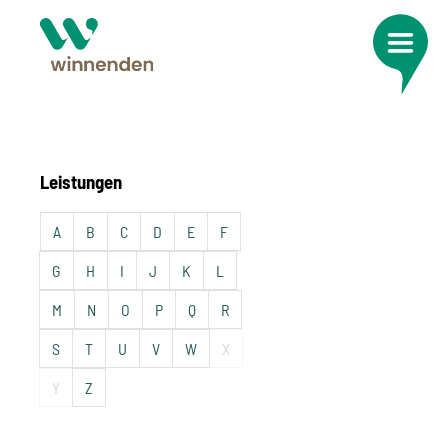
Leistungen
A
B
C
D
E
F
G
H
I
J
K
L
M
N
O
P
Q
R
S
T
U
V
W
X
Y
Z