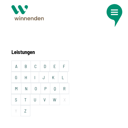
Leistungen
A
B
C
D
E
F
G
H
I
J
K
L
M
N
O
P
Q
R
S
T
U
V
W
X
Y
Z