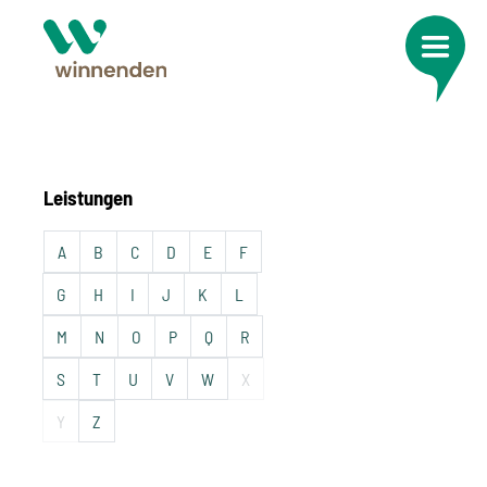
Leistungen
A
B
C
D
E
F
G
H
I
J
K
L
M
N
O
P
Q
R
S
T
U
V
W
X
Y
Z