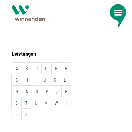
Leistungen
A
B
C
D
E
F
G
H
I
J
K
L
M
N
O
P
Q
R
S
T
U
V
W
X
Y
Z