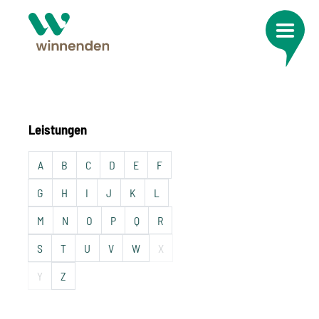
Leistungen
A
B
C
D
E
F
G
H
I
J
K
L
M
N
O
P
Q
R
S
T
U
V
W
X
Y
Z