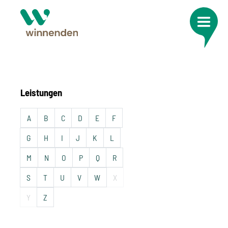
Leistungen
A
B
C
D
E
F
G
H
I
J
K
L
M
N
O
P
Q
R
S
T
U
V
W
X
Y
Z