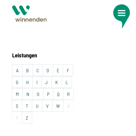
Leistungen
A
B
C
D
E
F
G
H
I
J
K
L
M
N
O
P
Q
R
S
T
U
V
W
X
Y
Z