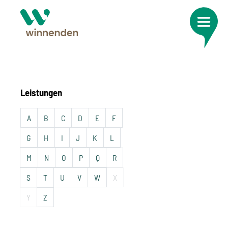
Leistungen
A
B
C
D
E
F
G
H
I
J
K
L
M
N
O
P
Q
R
S
T
U
V
W
X
Y
Z