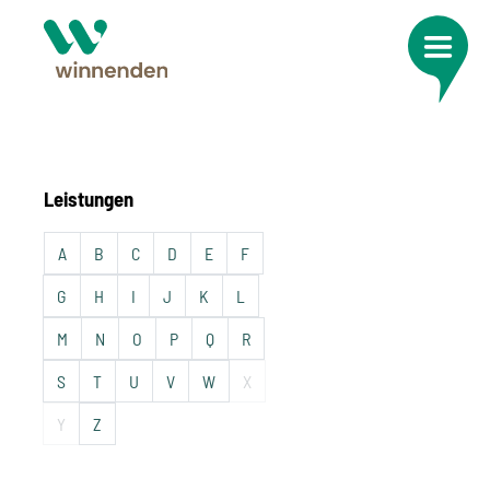
Leistungen
A
B
C
D
E
F
G
H
I
J
K
L
M
N
O
P
Q
R
S
T
U
V
W
X
Y
Z