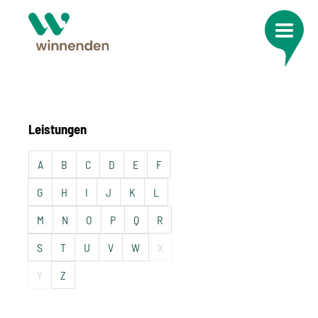
Leistungen
A
B
C
D
E
F
G
H
I
J
K
L
M
N
O
P
Q
R
S
T
U
V
W
X
Y
Z