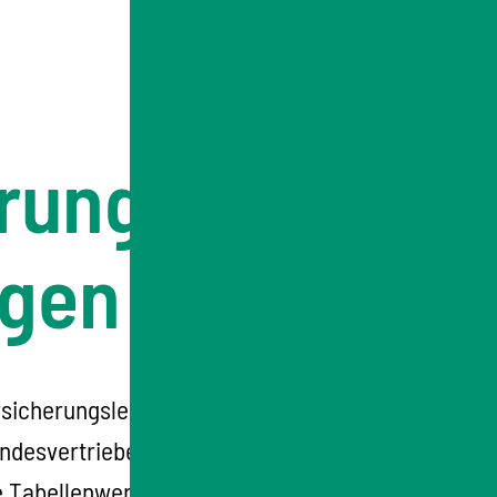
erungskonto
agen
ersicherungsleben in Deutschland
undesvertriebenengesetz.
Da sie keine
e Tabellenwerte zugeordnet. Diese