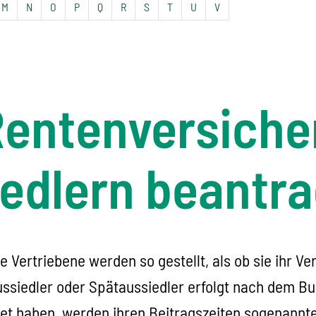
M
N
O
P
Q
R
S
T
U
V
Rentenversich
iedlern beantr
 Vertriebene werden so gestellt, als ob sie ihr V
ssiedler oder Spätaussiedler erfolgt nach dem B
iet haben, werden ihren Beitragszeiten sogenannt