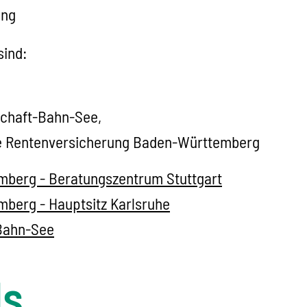
ung
sind:
chaft-Bahn-See,
che Rentenversicherung Baden-Württemberg
berg - Beratungszentrum Stuttgart
berg - Hauptsitz Karlsruhe
Bahn-See
ls