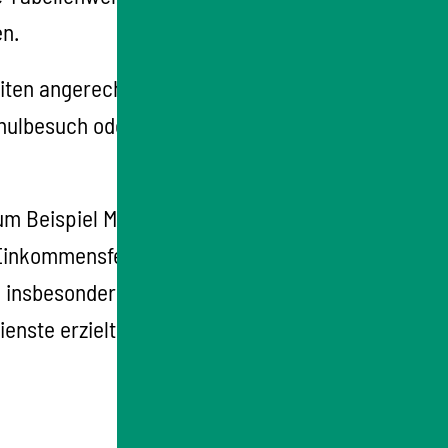
en.
iten angerechnet. Auch Ihre im Herkunftsland
hulbesuch oder Krankheit, werden
um Beispiel Meister) und
 Einkommensfeststellung zu gelangen. Die
rd insbesondere eine Anpassung an
ienste erzielt haben.