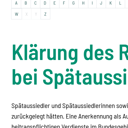
A
B
C
D
E
F
G
H
I
J
K
L
W
X
Y
Z
Klärung des 
bei Spätauss
Spätaussiedler und Spätaussiedlerinnen sowie
zurückgelegt hätten. Eine
Anerkennung als Au
beitragspflichtigen Verdienste im Bundesgeb