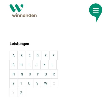
Leistungen
A
B
C
D
E
F
G
H
I
J
K
L
M
N
O
P
Q
R
S
T
U
V
W
X
Y
Z