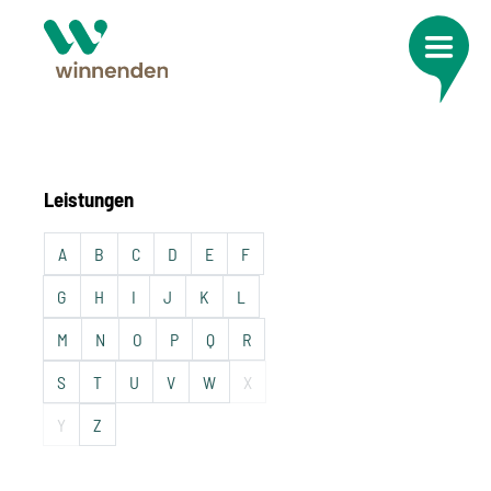
Leistungen
A
B
C
D
E
F
G
H
I
J
K
L
M
N
O
P
Q
R
S
T
U
V
W
X
Y
Z