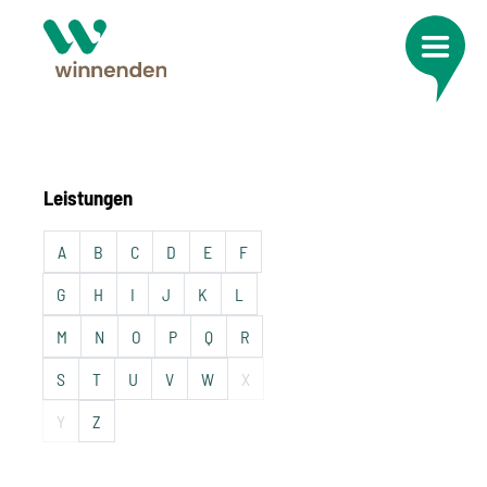
Leistungen
A
B
C
D
E
F
G
H
I
J
K
L
M
N
O
P
Q
R
S
T
U
V
W
X
Y
Z