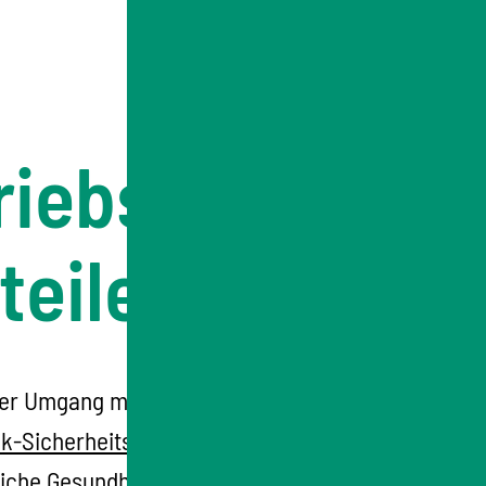
riebs
teilen
Der Umgang mit der Gentechnik wird durch
k-Sicherheitsverordnung (GenTSV)
iche Gesundheit und die Umwelt in die vier