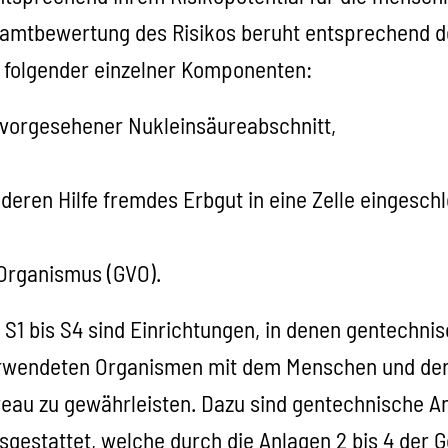
Gesamtbewertung des Risikos beruht entsprechend d
folgender einzelner Komponenten:
vorgesehener Nukleinsäureabschnitt,
eren Hilfe fremdes Erbgut in eine Zelle eingeschl
 Organismus (GVO).
 S1 bis S4 sind Einrichtungen, in denen gentechn
erwendeten Organismen mit dem Menschen und der
eau zu gewährleisten. Dazu sind gentechnische An
estattet, welche durch die Anlagen 2 bis 4 der 