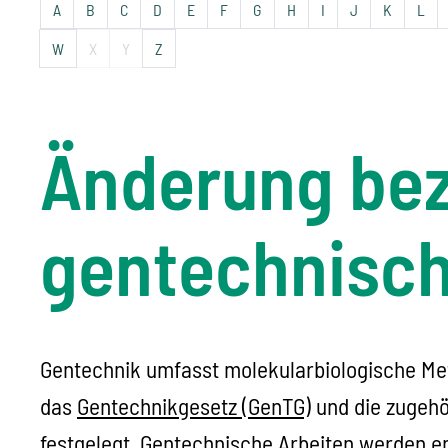
A
B
C
D
E
F
G
H
I
J
K
L
W
X
Y
Z
Änderung bez
gentechnisch
Gentechnik umfasst molekularbiologische Me
das
Gentechnikgesetz (GenTG)
und die zugehö
festgelegt. Gentechnische Arbeiten werden en