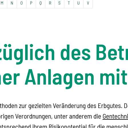
M
N
O
P
Q
R
S
T
U
V
üglich des Bet
er Anlagen mit
thoden zur gezielten Veränderung des Erbgutes. 
rigen Verordnungen, unter anderem die
Gentechni
tsprechend ihrem Risikopotential für die menschl