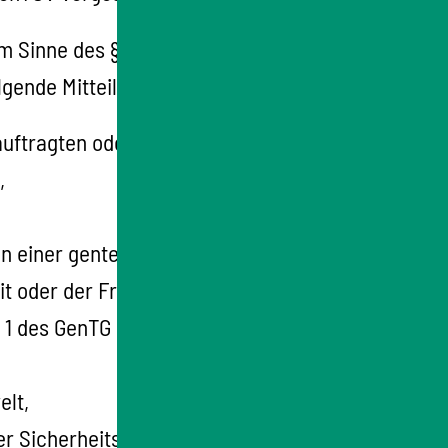
im Sinne des § 21 und des § 9 Absatz 4a des
lgende Mitteilungen sind vorzunehmen:
auftragten oder des Beauftragten für die
,
en einer gentechnischen Anlage,
t oder der Freisetzung oder des
r 1 des GenTG bezeichneten Rechtsgüter
elt,
r Sicherheitsstufen S2 und S3 in einer