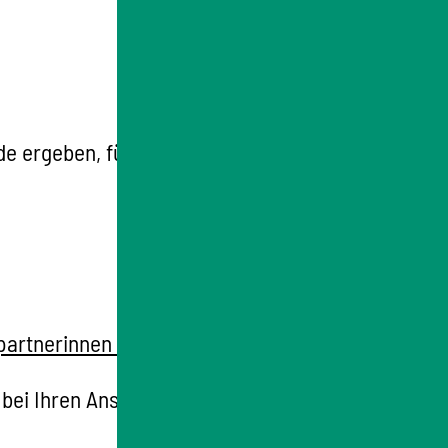
nde ergeben, für die entsprechend
Nummer 4
artnerinnen und Ansprechpartner
.
E bei Ihren Ansprechpartnerinnen und