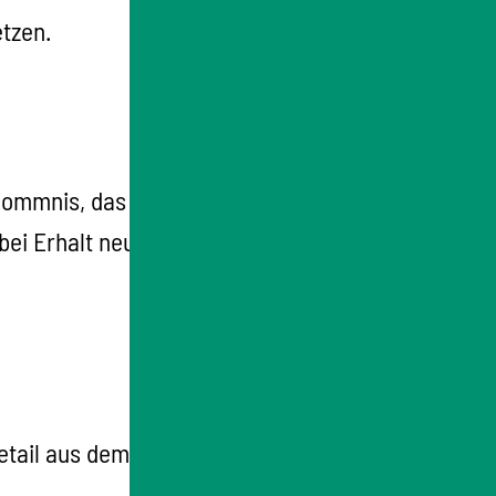
tzen.
kommnis, das nicht dem erwarteten Verlauf
bei Erhalt neuer Informationen über Risiken
Detail aus dem
Formular E
, das Sie in der