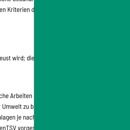
en Kriterien der Anlage 1 der GenTSV dabei
eust wird; dies können Viren, Phagen oder
ische Arbeiten im geschlossenen System
 Umwelt zu begrenzen und ein dem
lagen je nach Sicherheitsstufe mit
GenTSV vorgeschrieben sind.