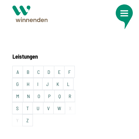
Leistungen
A
B
C
D
E
F
G
H
I
J
K
L
M
N
O
P
Q
R
S
T
U
V
W
X
Y
Z