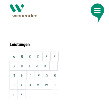
Leistungen
A
B
C
D
E
F
G
H
I
J
K
L
M
N
O
P
Q
R
S
T
U
V
W
X
Y
Z