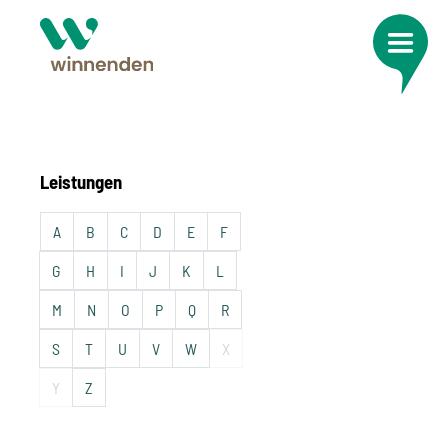
Leistungen
A
B
C
D
E
F
G
H
I
J
K
L
M
N
O
P
Q
R
S
T
U
V
W
X
Y
Z