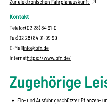
Zur elektronischen Fahrplanauskunft
Kontakt
Telefon
(02
28) 84
91-0
Fax
(02
28) 84
91-99
99
E-Mail
info@bfn.de
Internet
https://www.bfn.de/
Zugehörige Lei
Ein- und Ausfuhr geschützter Pflanzen- 