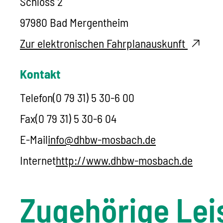
Schloss 2
97980
Bad Mergentheim
Zur elektronischen Fahrplanauskunft
Kontakt
Telefon
(0
79
31) 5
30-6
00
Fax
(0
79
31) 5
30-6
04
E-Mail
info@dhbw-mosbach.de
Internet
http://www.dhbw-mosbach.de
Zugehörige Lei