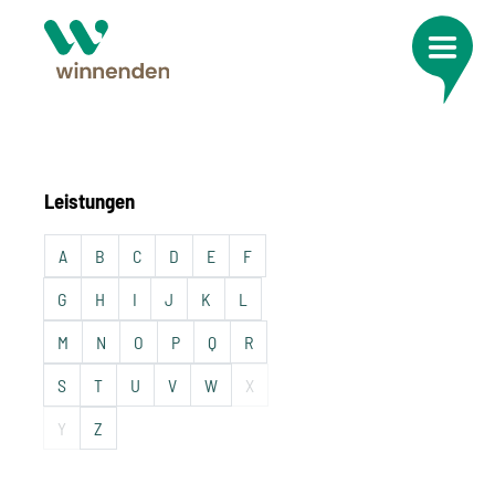
Leistungen
A
B
C
D
E
F
G
H
I
J
K
L
M
N
O
P
Q
R
S
T
U
V
W
X
Y
Z