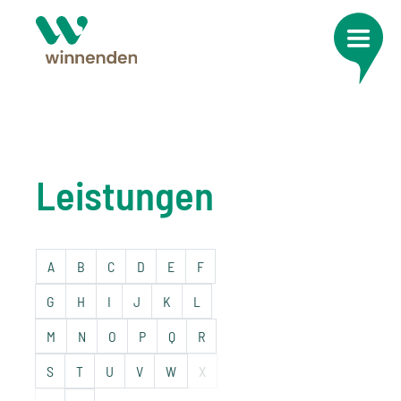
Leistungen
A
B
C
D
E
F
G
H
I
J
K
L
M
N
O
P
Q
R
S
T
U
V
W
X