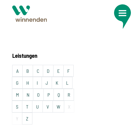
Leistungen
A
B
C
D
E
F
G
H
I
J
K
L
M
N
O
P
Q
R
S
T
U
V
W
X
Y
Z