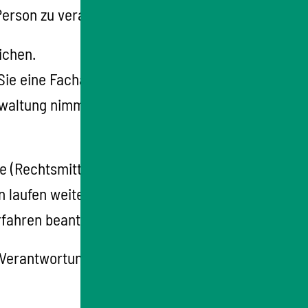
Person zu veranlassen.
ichen.
Sie eine Fachaufsichtsbeschwerde einlegen.
rwaltung nimmt dann die Einordnung als
(Rechtsmittel) ersetzen. Sie schiebt die
 laufen weiter. Wollen Sie die Umsetzung
rfahren beantragen.
 Verantwortung: