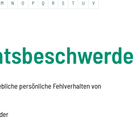
M
N
O
P
Q
R
S
T
U
V
htsbeschwerde
bliche persönliche Fehlverhalten von
oder