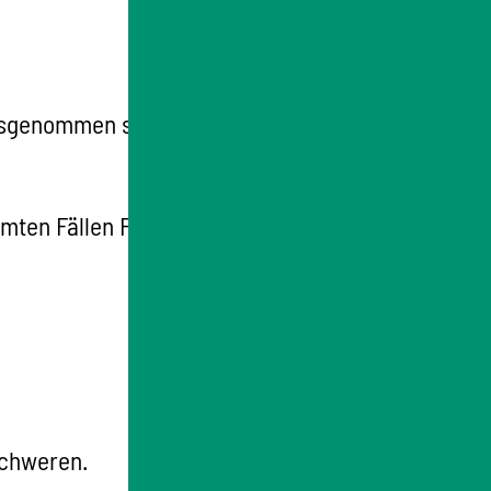
usgenommen sind Landrätinnen und Landräte,
mmten Fällen Fachaufsichtsbeschwerde
schweren.