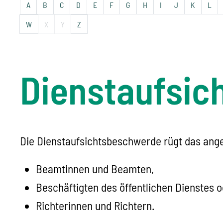
A
B
C
D
E
F
G
H
I
J
K
L
W
X
Y
Z
Dienstaufsic
Die Dienstaufsichtsbeschwerde rügt das ange
Beamtinnen und Beamten,
Beschäftigten des öffentlichen Dienstes 
Richterinnen und Richtern.