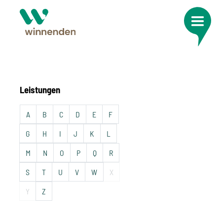
Leistungen
A
B
C
D
E
F
G
H
I
J
K
L
M
N
O
P
Q
R
S
T
U
V
W
X
Y
Z