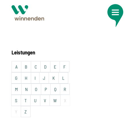
Leistungen
A
B
C
D
E
F
G
H
I
J
K
L
M
N
O
P
Q
R
S
T
U
V
W
X
Y
Z