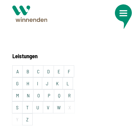
Leistungen
A
B
C
D
E
F
G
H
I
J
K
L
M
N
O
P
Q
R
S
T
U
V
W
X
Y
Z