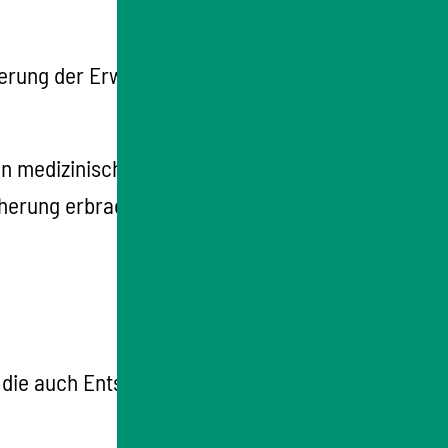
erung der Erwerbsfähigkeit (MdE)) übersteigt.
en medizinischen Leistungen gegebenenfalls
herung erbracht.
, die auch Entschädigungsleistungen zu