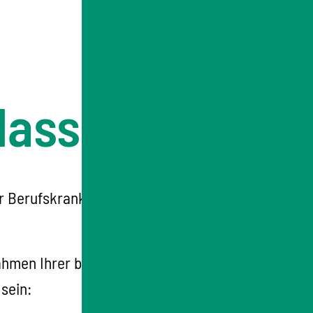
 lassen
der Berufskrankheiten-Verordnung aufgeführt
hmen Ihrer beruflichen Tätigkeit in höherem
sein: