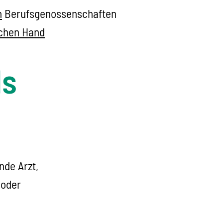
n
Berufsgenossenschaften
ichen Hand
ls
nde Arzt,
 oder