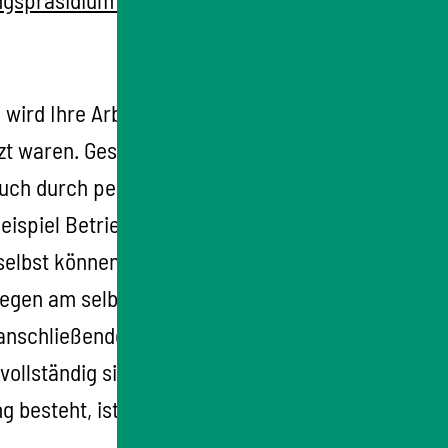
ngspräsidium Stuttgart
über den Verdacht.
wird Ihre Arbeitsgeschichte erhoben.
Dabei
tzt waren. Geschehen kann das durch
 auch durch persönliche Befragungen oder
spiel Betriebsärztlicher Dienst, Betriebsrat,
 selbst können eine Stellungnahme abgeben,
llegen am selben Arbeitsplatz einbeziehen
 anschließende medizinische Gutachten.
ollständig sind.
Kommt die Erhebung zu dem
 besteht, ist das Verfahren beendet und Sie