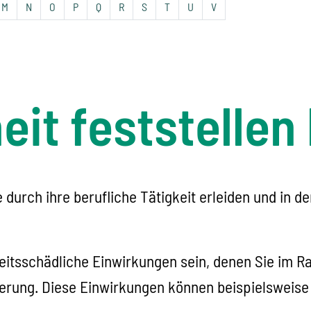
M
N
O
P
Q
R
S
T
U
V
it feststellen
 durch ihre berufliche Tätigkeit erleiden und in 
tsschädliche Einwirkungen sein, denen Sie im Ra
kerung. Diese Einwirkungen können beispielsweise 