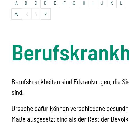
A
B
C
D
E
F
G
H
I
J
K
L
W
X
Y
Z
Berufskrankhe
Berufskrankheiten sind Erkrankungen, die Sie
sind.
Ursache dafür können verschiedene gesundhei
Maße ausgesetzt sind als der Rest der Bevöl