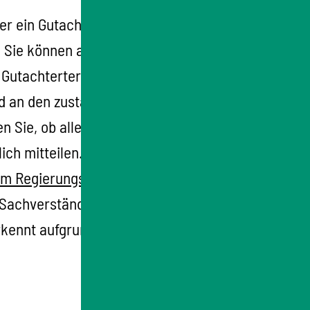
er ein Gutachter fest.
Der
 Sie können auch selbst einen Gutachter
 Gutachtertermin dürfen Sie sowohl eine
d an den zuständigen
 Sie, ob alle Angaben vollständig und richtig
ich mitteilen. Zusätzlich kann der
im Regierungspräsidium Stuttgart
erhalten
 Sachverständige zu einzelnen
kennt aufgrund dieser Unterlagen die