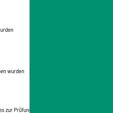
wurden
men wurden
nes zur Prüfung von Gesamtfahrzeugen der