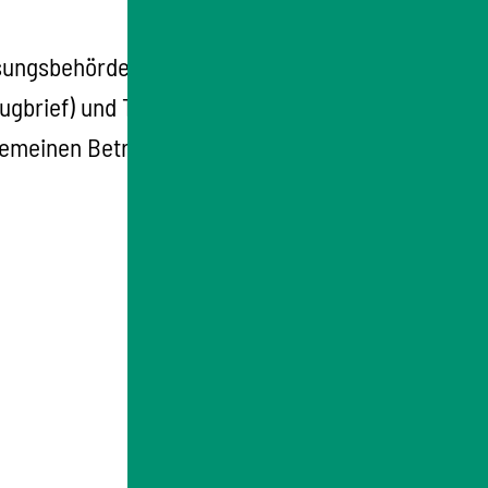
ssungsbehörde ein
ugbrief) und Teil I (Fahrzeugschein) oder
emeinen Betriebserlaubnis, dass die