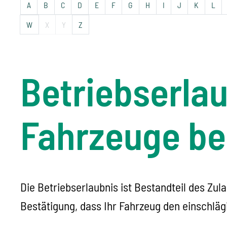
A
B
C
D
E
F
G
H
I
J
K
L
W
X
Y
Z
Betriebserlau
Fahrzeuge b
Die Betriebserlaubnis ist Bestandteil des Zul
Bestätigung, dass Ihr Fahrzeug den einschläg