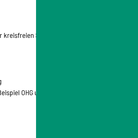
r kreisfreien Stadt zuständig.
g
 Beispiel OHG und KG) oder eingetragene