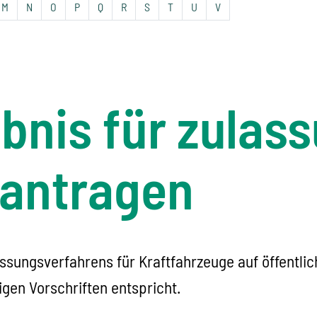
M
N
O
P
Q
R
S
T
U
V
bnis für zulas
eantragen
assungsverfahrens für Kraftfahrzeuge auf öffentlic
igen Vorschriften entspricht.