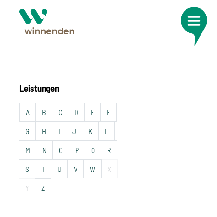
Leistungen
A
B
C
D
E
F
G
H
I
J
K
L
M
N
O
P
Q
R
S
T
U
V
W
X
Y
Z