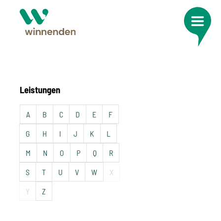
Leistungen
A
B
C
D
E
F
G
H
I
J
K
L
M
N
O
P
Q
R
S
T
U
V
W
X
Y
Z