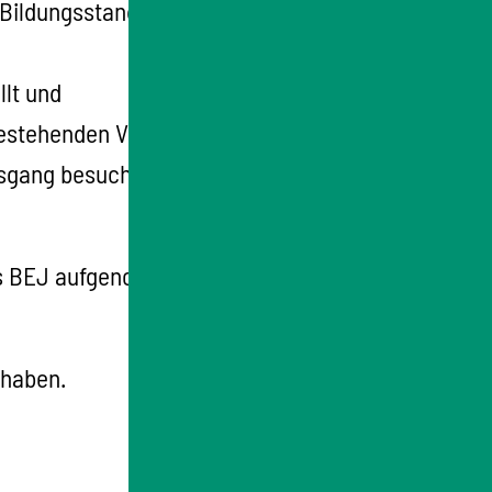
Bildungsstand,
llt und
bestehenden Verpflichtung zum Besuch der
sgang besuchen oder ein freiwilliges soziales
das BEJ aufgenommen
werden, die
 haben.