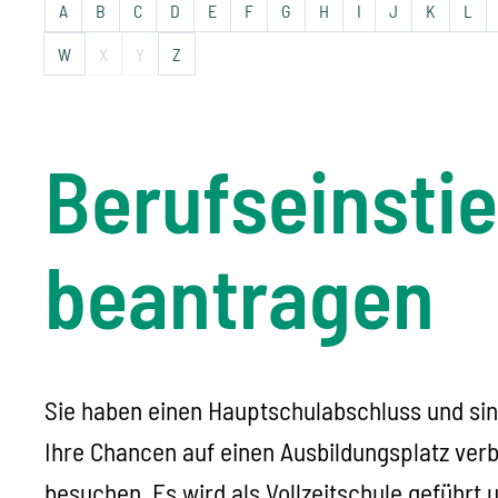
A
B
C
D
E
F
G
H
I
J
K
L
W
X
Y
Z
Berufseinsti
beantragen
Sie haben einen Hauptschulabschluss und sin
Ihre Chancen auf einen Ausbildungsplatz ver
besuchen.
Es wird als Vollzeitschule geführt 