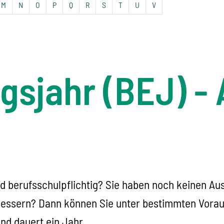
M
N
O
P
Q
R
S
T
U
V
egsjahr (BEJ) 
d berufsschulpflichtig? Sie haben noch keinen Au
bessern? Dann können Sie unter bestimmten Vorau
und dauert ein Jahr.