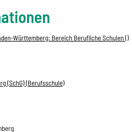
mationen
 Baden-Württemberg: Bereich Berufliche Schulen
()
rg (SchG) (Berufsschule)
mberg