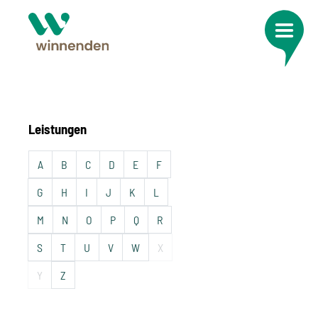
Leistungen
A
B
C
D
E
F
G
H
I
J
K
L
M
N
O
P
Q
R
S
T
U
V
W
X
Y
Z