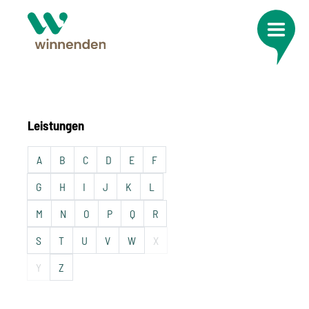
Leistungen
A
B
C
D
E
F
G
H
I
J
K
L
M
N
O
P
Q
R
S
T
U
V
W
X
Y
Z