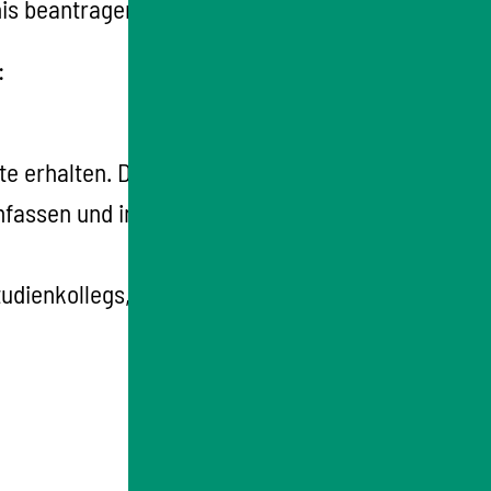
nis beantragen.
:
ate erhalten. Der Kurs muss pro Woche
umfassen und in einem
bestimmten Zeitraum
dienkollegs, vorbereitende Praktika)