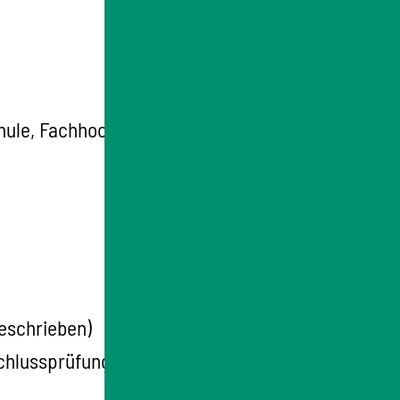
hule, Fachhochschule)
oder
eschrieben)
chlussprüfungen)