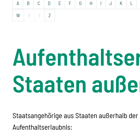
A
B
C
D
E
F
G
H
I
J
K
L
W
X
Y
Z
Aufenthaltser
Staaten auß
Staatsangehörige aus Staaten außerhalb der 
Aufenthaltserlaubnis: