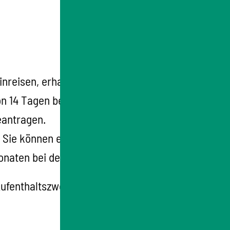
inreisen,
erhalten Sie in der Regel mit einer
von 14 Tagen beim Einwohnermeldeamt des
eantragen.
ie können eine Aufenthaltserlaubnis für
Monaten bei der Ausländerbehörde anzeigen.
 Aufenthaltszweck, müssen Sie die