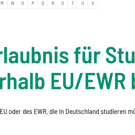
M
N
O
P
Q
R
S
T
U
V
laubnis für St
erhalb EU/EWR 
EU oder des EWR, die in Deutschland studieren mö