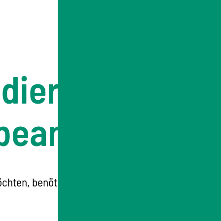
udierende aus
beantragen
chten, benötigen in der Regel eine