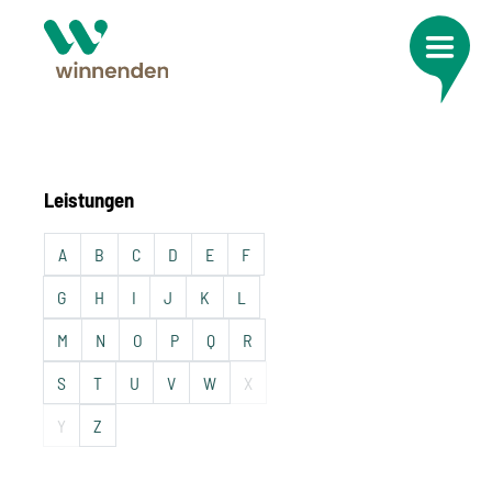
Leistungen
A
B
C
D
E
F
G
H
I
J
K
L
M
N
O
P
Q
R
S
T
U
V
W
X
Y
Z