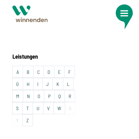
Leistungen
A
B
C
D
E
F
G
H
I
J
K
L
M
N
O
P
Q
R
S
T
U
V
W
X
Y
Z